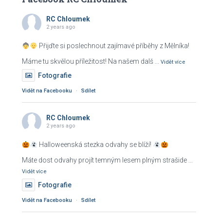
e
RC Chloumek
d
2 years ago
á
v
Přijďte si poslechnout zajímavé příběhy z Mělníka!
á
Máme tu skvělou příležitost! Na našem dalš
...
n
Vidět více
í
Fotografie
Vidět na Facebooku
·
Sdílet
RC Chloumek
2 years ago
Halloweenská stezka odvahy se blíží!
Máte dost odvahy projít temným lesem plným strašide
...
Vidět více
Fotografie
Vidět na Facebooku
·
Sdílet