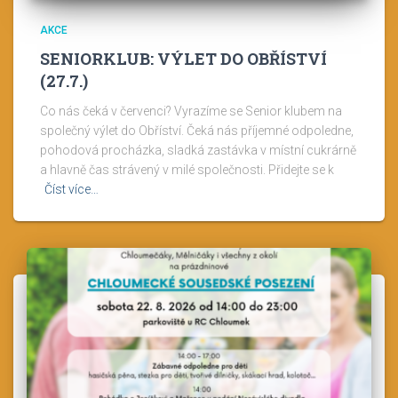
AKCE
SENIORKLUB: VÝLET DO OBŘÍSTVÍ
(27.7.)
Co nás čeká v červenci? Vyrazíme se Senior klubem na
společný výlet do Obříství. Čeká nás příjemné odpoledne,
pohodová procházka, sladká zastávka v místní cukrárně
a hlavně čas strávený v milé společnosti. Přidejte se k
Číst více…