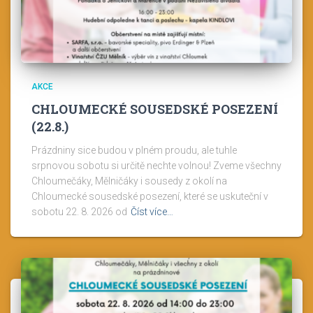
AKCE
CHLOUMECKÉ SOUSEDSKÉ POSEZENÍ
(22.8.)
Prázdniny sice budou v plném proudu, ale tuhle
srpnovou sobotu si určitě nechte volnou! Zveme všechny
Chloumečáky, Mělničáky i sousedy z okolí na
Chloumecké sousedské posezení, které se uskuteční v
sobotu 22. 8. 2026 od
Číst více…