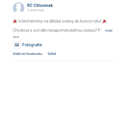
RC Chloumek
2 years ago
Volné termíny na dětské oslavy do konce roku!
Chcete pro své děti nezapomenutelnou oslavu? P
...
Vidět
více
Fotografie
Vidět na Facebooku
·
Sdílet