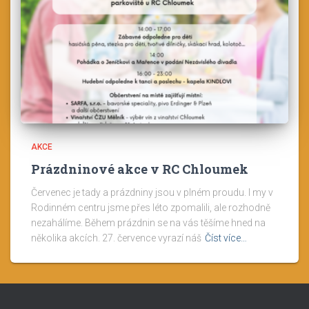
AKCE
Prázdninové akce v RC Chloumek
Červenec je tady a prázdniny jsou v plném proudu. I my v
Rodinném centru jsme přes léto zpomalili, ale rozhodně
nezahálíme. Během prázdnin se na vás těšíme hned na
několika akcích. 27. července vyrazí náš
Číst více…