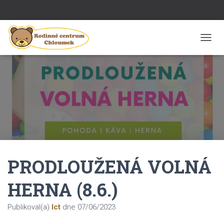
P
Ř
E
P
N
O
U
T
N
A
V
I
PRODLOUŽENÁ VOLNÁ
G
A
C
HERNA (8.6.)
I
Publikoval(a)
Ict
dne
07/06/2023