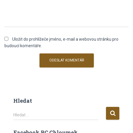
Uložit do prohlížeče jméno, e-mail a webovou stránku pro
budoucí komentáře.
Hledat
V
Hledat …
y
h
Facebook RC Chloumek
l