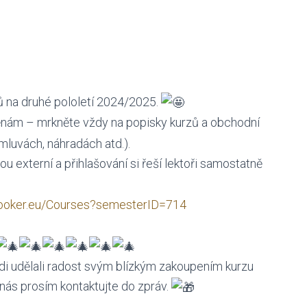
 na druhé pololetí 2024/2025.
ěnám – mrkněte vždy na popisky kurzů a obchodní
mluvách, náhradách atd.).
u externí a přihlašování si řeší lektoři samostatně
booker.eu/Courses?semesterID=714
di udělali radost svým blízkým zakoupením kurzu
nás prosím kontaktujte do zpráv.