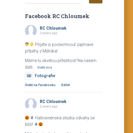
y
h
Facebook RC Chloumek
l
e
RC Chloumek
d
2 years ago
á
v
Přijďte si poslechnout zajímavé
á
příběhy z Mělníka!
n
Máme tu skvělou příležitost! Na našem
í
dalš
...
Vidět více
Fotografie
Vidět na Facebooku
·
Sdílet
RC Chloumek
2 years ago
Halloweenská stezka odvahy se
blíží!