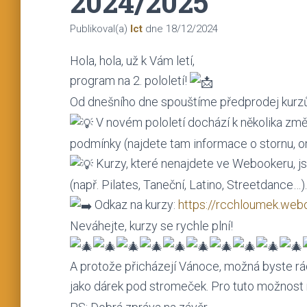
2024/2025
Publikoval(a)
Ict
dne
18/12/2024
Hola, hola, už k Vám letí,
program na 2. pololetí!
Od dnešního dne spouštíme předprodej kurzů
V
novém pololetí dochází k několika zm
podmínky (najdete tam informace o stornu, o
Kurzy, které nenajdete ve Webookeru, jso
(např. Pilates, Taneční, Latino, Streetdance…).
Odkaz na kurzy:
https://rcchloumek.we
Neváhejte, kurzy se rychle plní!
A protože přicházejí Vánoce, možná byste rá
jako dárek pod stromeček. Pro tuto možnost 