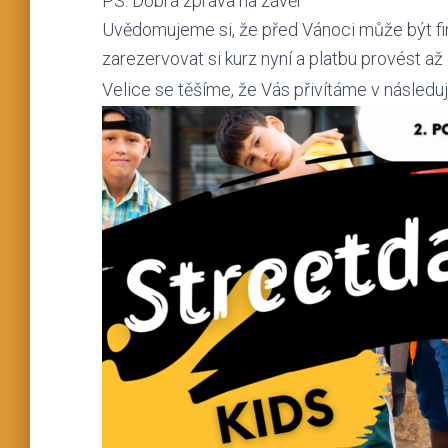
PS: Dobrá zpráva na závěr
Uvědomujeme si, že před Vánoci může být fi
zarezervovat si kurz nyní a platbu provést až
Velice se těšíme, že Vás přivítáme v násled