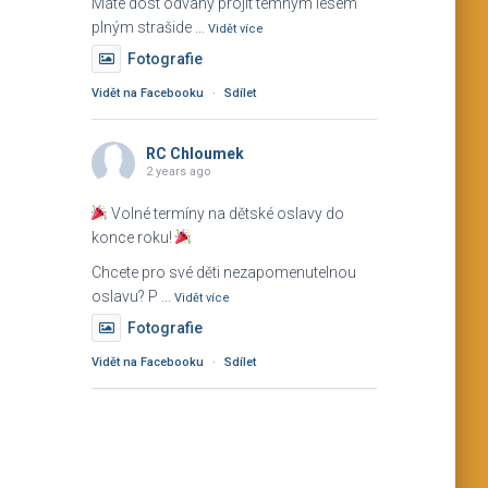
Máte dost odvahy projít temným lesem
plným strašide
...
Vidět více
Fotografie
Vidět na Facebooku
·
Sdílet
RC Chloumek
2 years ago
Volné termíny na dětské oslavy do
konce roku!
Chcete pro své děti nezapomenutelnou
oslavu? P
...
Vidět více
Fotografie
Vidět na Facebooku
·
Sdílet