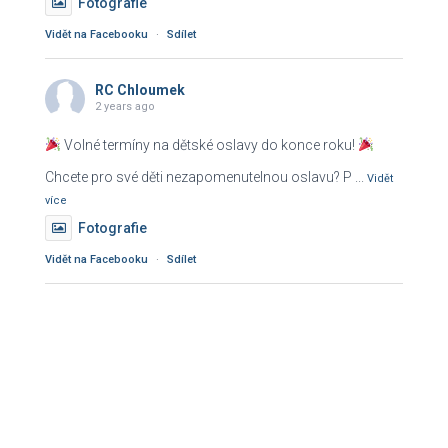
Fotografie
Vidět na Facebooku
·
Sdílet
RC Chloumek
2 years ago
Volné termíny na dětské oslavy do konce roku!
Chcete pro své děti nezapomenutelnou oslavu? P
...
Vidět
více
Fotografie
Vidět na Facebooku
·
Sdílet