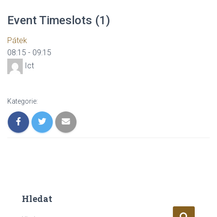
Event Timeslots (1)
Pátek
08:15
-
09:15
Ict
Kategorie:
Hledat
V