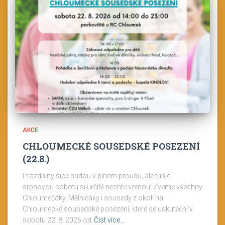
AKCE
CHLOUMECKÉ SOUSEDSKÉ POSEZENÍ
(22.8.)
Prázdniny sice budou v plném proudu, ale tuhle
srpnovou sobotu si určitě nechte volnou! Zveme všechny
Chloumečáky, Mělničáky i sousedy z okolí na
Chloumecké sousedské posezení, které se uskuteční v
sobotu 22. 8. 2026 od
Číst více…