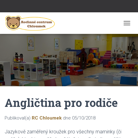
P
Ř
E
P
N
O
U
T
N
A
V
I
Angličtina pro rodiče
G
A
C
I
Publikoval(a)
RC Chloumek
dne
05/10/2018
Jazykově zaměřený kroužek pro všechny maminky (či