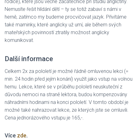
rodiče), které jsou věčné začátečnice při studiu angličtiny.
Nemusíte řešit hlídání dětí – ty se totiž zabaví s námi v
herně, zatímco my budeme procvičovat jazyk. Přivítáme
také maminky, které anglicky už umí, ale během svých
mateřských povinností ztratily možnost anglicky
komunikovat.
Další informace
Celkem 2x za pololetí je možné řádně omluvenou lekci (=
min. 24 hodin před jejím konání) využít jako vstup na volnou
hernu. Lekce, které se v průběhu pololetí neuskuteční z
důvodu nemoci na straně lektora, budou kompenzovány
náhradními hodinami na konci pololetí. V tomto období je
možné také nahrazovat lekce, ze kterých jste se omluvili.
Cena jednorázového vstupu je 165,-.
Více
zde
.