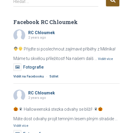
Hledat …
y
h
l
Facebook RC Chloumek
e
d
RC Chloumek
2 years ago
á
v
Přijďte si poslechnout zajímavé příběhy z Mělníka!
á
n
Máme tu skvělou příležitost! Na našem dalš
...
Vidět více
í
Fotografie
Vidět na Facebooku
·
Sdílet
RC Chloumek
2 years ago
Halloweenská stezka odvahy se blíží!
Máte dost odvahy projít temným lesem plným strašide
...
Vidět více