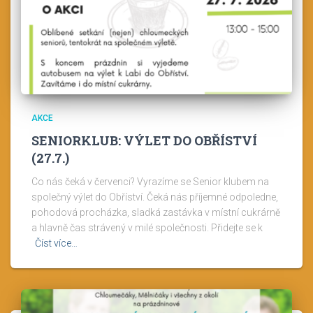
AKCE
SENIORKLUB: VÝLET DO OBŘÍSTVÍ
(27.7.)
Co nás čeká v červenci? Vyrazíme se Senior klubem na
společný výlet do Obříství. Čeká nás příjemné odpoledne,
pohodová procházka, sladká zastávka v místní cukrárně
a hlavně čas strávený v milé společnosti. Přidejte se k
Číst více…