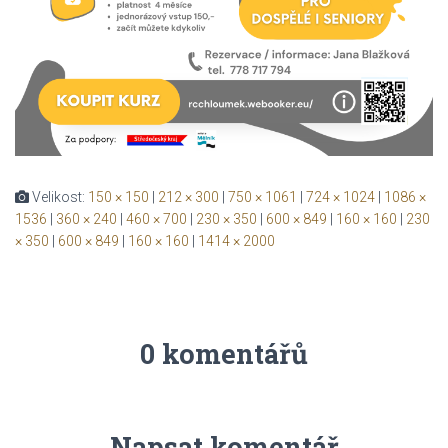
Velikost:
150 × 150
|
212 × 300
|
750 × 1061
|
724 × 1024
|
1086 ×
1536
|
360 × 240
|
460 × 700
|
230 × 350
|
600 × 849
|
160 × 160
|
230
× 350
|
600 × 849
|
160 × 160
|
1414 × 2000
0 komentářů
Napsat komentář