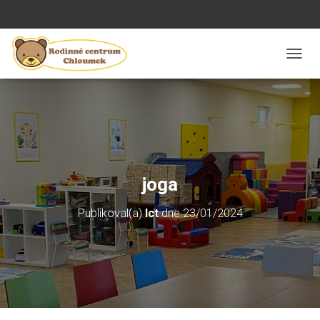
P
Ř
E
P
N
O
U
T
N
joga
A
V
Publikoval(a)
Ict
dne
23/01/2024
I
G
A
C
I