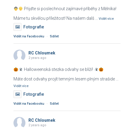
v
Přijďte si poslechnout zajímavé příběhy z Mělníka!
á
Máme tu skvělou příležitost! Na našem dalš
...
n
Vidět více
í
Fotografie
Vidět na Facebooku
·
Sdílet
RC Chloumek
2 years ago
Halloweenská stezka odvahy se blíží!
Máte dost odvahy projít temným lesem plným strašide
...
Vidět více
Fotografie
Vidět na Facebooku
·
Sdílet
RC Chloumek
2 years ago