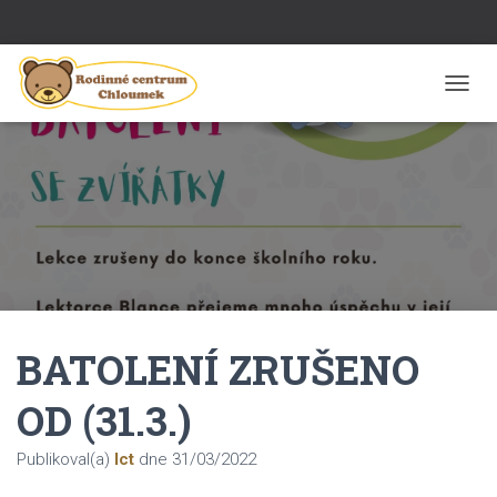
P
Ř
E
P
N
O
U
T
N
A
V
I
BATOLENÍ ZRUŠENO
G
A
C
OD (31.3.)
I
Publikoval(a)
Ict
dne
31/03/2022