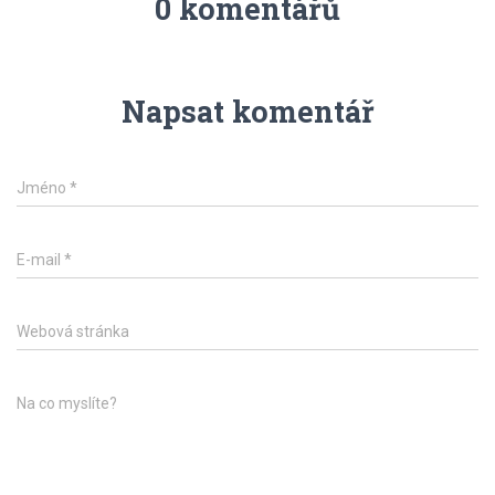
0 komentářů
Napsat komentář
Jméno
*
E-mail
*
Webová stránka
Na co myslíte?