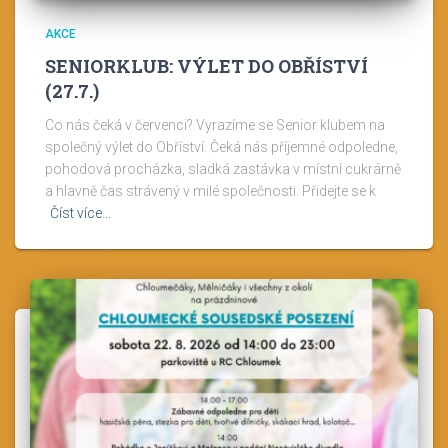
AKCE
SENIORKLUB: VÝLET DO OBŘÍSTVÍ
(27.7.)
Co nás čeká v červenci? Vyrazíme se Senior klubem na
společný výlet do Obříství. Čeká nás příjemné odpoledne,
pohodová procházka, sladká zastávka v místní cukrárně
a hlavně čas strávený v milé společnosti. Přidejte se k
Číst více…