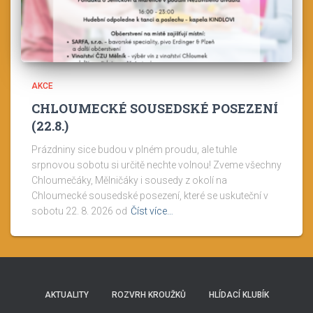
AKCE
CHLOUMECKÉ SOUSEDSKÉ POSEZENÍ
(22.8.)
Prázdniny sice budou v plném proudu, ale tuhle
srpnovou sobotu si určitě nechte volnou! Zveme všechny
Chloumečáky, Mělničáky i sousedy z okolí na
Chloumecké sousedské posezení, které se uskuteční v
sobotu 22. 8. 2026 od
Číst více…
AKTUALITY
ROZVRH KROUŽKŮ
HLÍDACÍ KLUBÍK