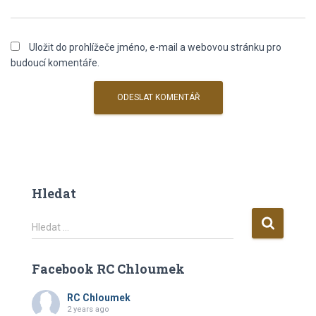
Uložit do prohlížeče jméno, e-mail a webovou stránku pro
budoucí komentáře.
Hledat
V
Hledat …
y
h
Facebook RC Chloumek
l
e
RC Chloumek
d
2 years ago
á