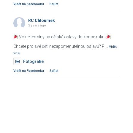
Vidět na Facebooku
·
Sdílet
RC Chloumek
2 years ago
Volné termíny na dětské oslavy do konce roku!
Chcete pro své děti nezapomenutelnou oslavu? P
...
Vidět
více
Fotografie
Vidět na Facebooku
·
Sdílet