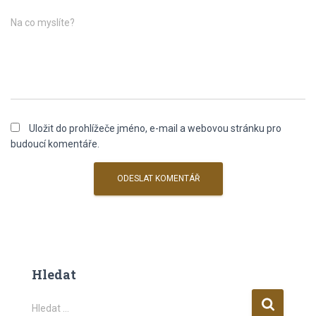
Na co myslíte?
Uložit do prohlížeče jméno, e-mail a webovou stránku pro
budoucí komentáře.
Hledat
V
Hledat …