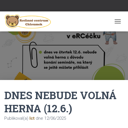
P
Ř
E
P
N
O
U
T
N
A
V
I
DNES NEBUDE VOLNÁ
G
A
C
HERNA (12.6.)
I
Publikoval(a)
Ict
dne
12/06/2025