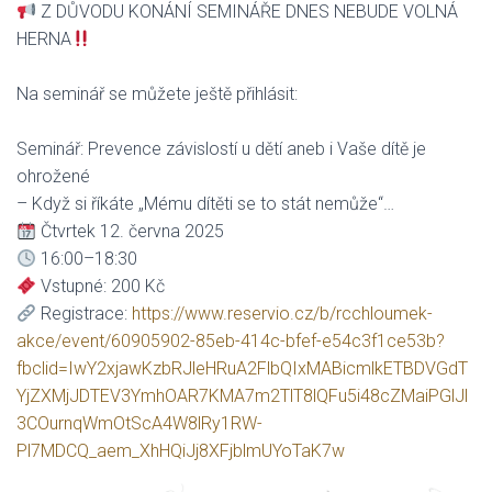
Z DŮVODU KONÁNÍ SEMINÁŘE DNES NEBUDE VOLNÁ
HERNA
Na seminář se můžete ještě přihlásit:
Seminář: Prevence závislostí u dětí aneb i Vaše dítě je
ohrožené
– Když si říkáte „Mému dítěti se to stát nemůže“…
Čtvrtek 12. června 2025
16:00–18:30
Vstupné: 200 Kč
Registrace:
https://www.reservio.cz/b/rcchloumek-
akce/event/60905902-85eb-414c-bfef-e54c3f1ce53b?
fbclid=IwY2xjawKzbRJleHRuA2FlbQIxMABicmlkETBDVGdT
YjZXMjJDTEV3YmhOAR7KMA7m2TlT8lQFu5i48cZMaiPGlJl
3COurnqWmOtScA4W8lRy1RW-
Pl7MDCQ_aem_XhHQiJj8XFjblmUYoTaK7w