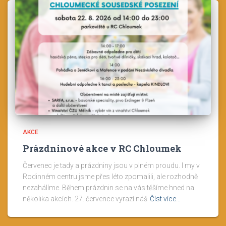
AKCE
Prázdninové akce v RC Chloumek
Červenec je tady a prázdniny jsou v plném proudu. I my v
Rodinném centru jsme přes léto zpomalili, ale rozhodně
nezahálíme. Během prázdnin se na vás těšíme hned na
několika akcích. 27. července vyrazí náš
Číst více…