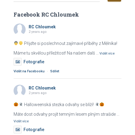
y
h
Facebook RC Chloumek
l
e
RC Chloumek
d
2 years ago
á
v
Přijďte si poslechnout zajímavé příběhy z Mělníka!
á
Máme tu skvělou příležitost! Na našem dalš
...
n
Vidět více
í
Fotografie
Vidět na Facebooku
·
Sdílet
RC Chloumek
2 years ago
Halloweenská stezka odvahy se blíží!
Máte dost odvahy projít temným lesem plným strašide
...
Vidět více
Fotografie