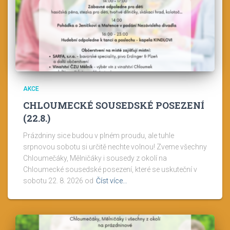
AKCE
CHLOUMECKÉ SOUSEDSKÉ POSEZENÍ
(22.8.)
Prázdniny sice budou v plném proudu, ale tuhle
srpnovou sobotu si určitě nechte volnou! Zveme všechny
Chloumečáky, Mělničáky i sousedy z okolí na
Chloumecké sousedské posezení, které se uskuteční v
sobotu 22. 8. 2026 od
Číst více…