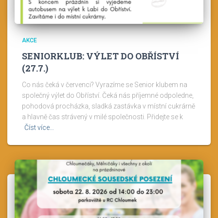
AKCE
SENIORKLUB: VÝLET DO OBŘÍSTVÍ
(27.7.)
Co nás čeká v červenci? Vyrazíme se Senior klubem na
společný výlet do Obříství. Čeká nás příjemné odpoledne,
pohodová procházka, sladká zastávka v místní cukrárně
a hlavně čas strávený v milé společnosti. Přidejte se k
Číst více…