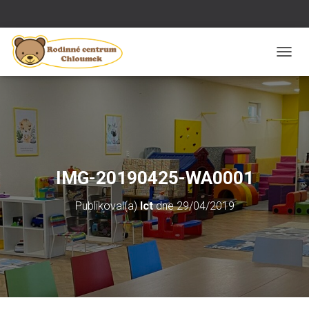
P
Ř
E
P
N
O
U
T
N
IMG-20190425-WA0001
A
V
Publikoval(a)
Ict
dne
29/04/2019
I
G
A
C
I