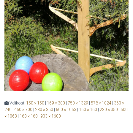
Velikost:
150 × 150
|
169 × 300
|
750 × 1329
|
578 × 1024
|
360 ×
240
|
460 × 700
|
230 × 350
|
600 × 1063
|
160 × 160
|
230 × 350
|
600
× 1063
|
160 × 160
|
903 × 1600