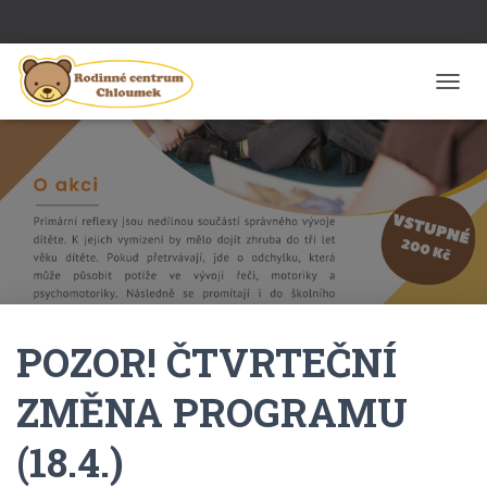
P
Ř
E
P
N
O
U
T
N
A
V
I
POZOR! ČTVRTEČNÍ
G
A
C
ZMĚNA PROGRAMU
I
(18.4.)