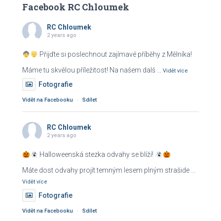
Facebook RC Chloumek
l
e
RC Chloumek
d
2 years ago
á
v
Přijďte si poslechnout zajímavé příběhy z Mělníka!
á
Máme tu skvělou příležitost! Na našem dalš
...
n
Vidět více
í
Fotografie
Vidět na Facebooku
·
Sdílet
RC Chloumek
2 years ago
Halloweenská stezka odvahy se blíží!
Máte dost odvahy projít temným lesem plným strašide
...
Vidět více
Fotografie
Vidět na Facebooku
·
Sdílet