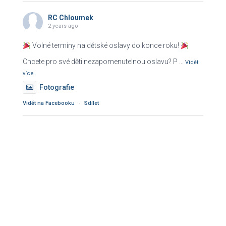
RC Chloumek
2 years ago
Volné termíny na dětské oslavy do konce roku!
Chcete pro své děti nezapomenutelnou oslavu? P
...
Vidět
více
Fotografie
Vidět na Facebooku
·
Sdílet