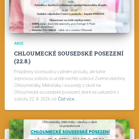
AKCE
CHLOUMECKÉ SOUSEDSKÉ POSEZENÍ
(22.8.)
Prázdniny sice budou v plném proudu, ale tuhle
srpnovou sobotu si určitě nechte volnou! Zveme všechny
Chloumečáky, Mělničáky i sousedy z okolí na
Chloumecké sousedské posezení, které se uskuteční v
sobotu 22. 8. 2026 od
Číst více…