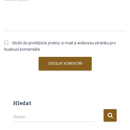
Uložit do prohlížeče jméno, e-mail a webovou stránku pro
budoucí komentáře.
Hledat
V
Hledat …
y
h