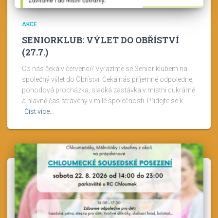
AKCE
SENIORKLUB: VÝLET DO OBŘÍSTVÍ
(27.7.)
Co nás čeká v červenci? Vyrazíme se Senior klubem na
společný výlet do Obříství. Čeká nás příjemné odpoledne,
pohodová procházka, sladká zastávka v místní cukrárně
a hlavně čas strávený v milé společnosti. Přidejte se k
Číst více…