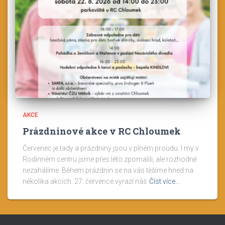
AKCE
Prázdninové akce v RC Chloumek
Červenec je tady a prázdniny jsou v plném proudu. I my v
Rodinném centru jsme přes léto zpomalili, ale rozhodně
nezahálíme. Během prázdnin se na vás těšíme hned na
několika akcích. 27. července vyrazí náš
Číst více…