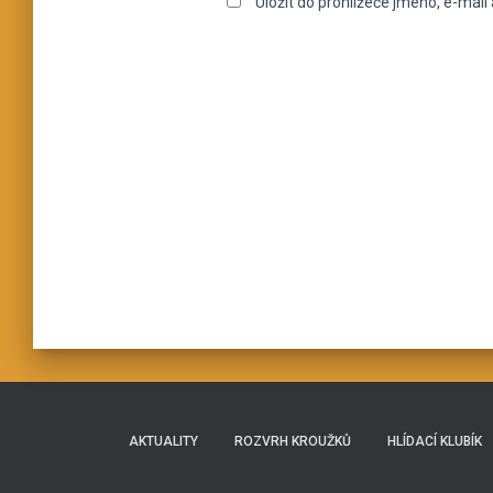
Uložit do prohlížeče jméno, e-mai
AKTUALITY
ROZVRH KROUŽKŮ
HLÍDACÍ KLUBÍK