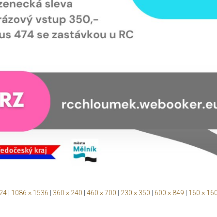
024
|
1086 × 1536
|
360 × 240
|
460 × 700
|
230 × 350
|
600 × 849
|
160 × 16