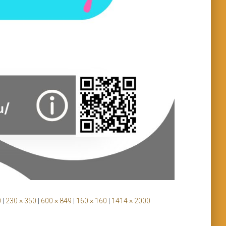
0
|
230 × 350
|
600 × 849
|
160 × 160
|
1414 × 2000