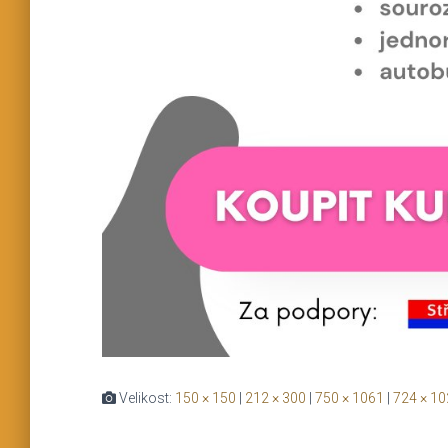
Velikost:
150 × 150
|
212 × 300
|
750 × 1061
|
724 × 1