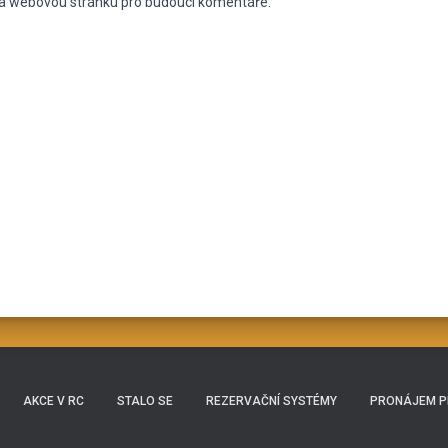
l a webovou stránku pro budoucí komentáře.
AKCE V RC
STALO SE
REZERVAČNÍ SYSTÉMY
PRONÁJEM 