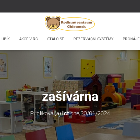
LUBÍK
AKCE V RC
STALO SE
REZERVAČNÍ SYSTÉMY
PRONÁJE
zašívárna
Publikoval(a)
Ict
dne
30/01/2024