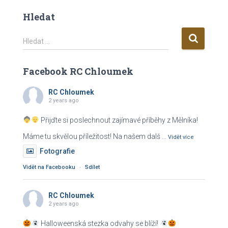
Hledat
V
Hledat …
y
h
Facebook RC Chloumek
l
e
RC Chloumek
d
2 years ago
á
v
Přijďte si poslechnout zajímavé příběhy z Mělníka!
á
Máme tu skvělou příležitost! Na našem dalš
...
n
Vidět více
í
Fotografie
Vidět na Facebooku
·
Sdílet
RC Chloumek
2 years ago
Halloweenská stezka odvahy se blíží!