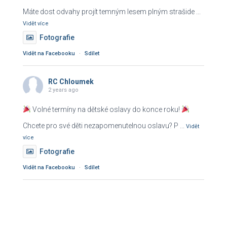
Máte dost odvahy projít temným lesem plným strašide
...
Vidět více
Fotografie
Vidět na Facebooku
·
Sdílet
RC Chloumek
2 years ago
Volné termíny na dětské oslavy do konce roku!
Chcete pro své děti nezapomenutelnou oslavu? P
...
Vidět
více
Fotografie
Vidět na Facebooku
·
Sdílet