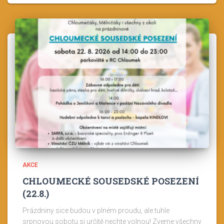
AKCE
CHLOUMECKÉ SOUSEDSKÉ POSEZENÍ
(22.8.)
Prázdniny sice budou v plném proudu, ale tuhle
srpnovou sobotu si určitě nechte volnou! Zveme všechny