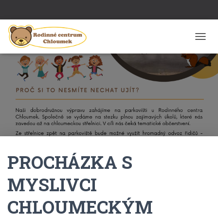
P
Ř
E
P
N
O
U
T
N
A
V
I
PROCHÁZKA S
G
A
C
MYSLIVCI
I
CHLOUMECKÝM