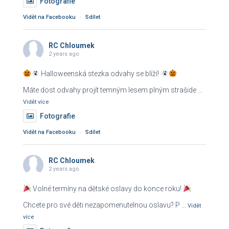
Fotografie
Vidět na Facebooku
·
Sdílet
RC Chloumek
2 years ago
Halloweenská stezka odvahy se blíží!
Máte dost odvahy projít temným lesem plným strašide
...
Vidět více
Fotografie
Vidět na Facebooku
·
Sdílet
RC Chloumek
2 years ago
Volné termíny na dětské oslavy do konce roku!
Chcete pro své děti nezapomenutelnou oslavu? P
...
Vidět
více