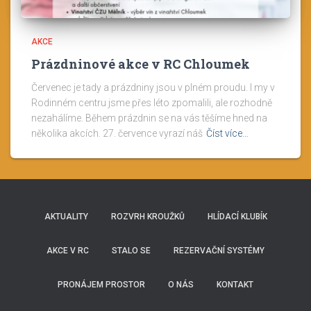
AKCE
Prázdninové akce v RC Chloumek
Červenec je tady a prázdniny jsou v plném proudu. I my v
Rodinném centru jsme přes léto zpomalili, ale rozhodně
nezahálíme. Během prázdnin se na vás těšíme hned na
několika akcích. 27. července vyrazí náš
Číst více…
AKTUALITY
ROZVRH KROUŽKŮ
HLÍDACÍ KLUBÍK
AKCE V RC
STALO SE
REZERVAČNÍ SYSTÉMY
PRONÁJEM PROSTOR
O NÁS
KONTAKT