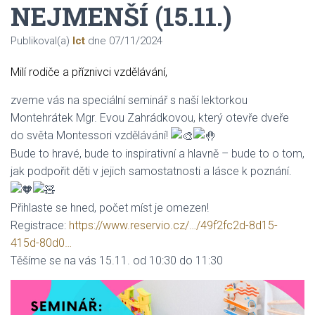
NEJMENŠÍ (15.11.)
Publikoval(a)
Ict
dne
07/11/2024
Milí rodiče a příznivci vzdělávání,
zveme vás na speciální seminář s naší lektorkou
Montehrátek Mgr. Evou Zahrádkovou, který otevře dveře
do světa Montessori vzdělávání!
Bude to hravé, bude to inspirativní a hlavně – bude to o tom,
jak podpořit děti v jejich samostatnosti a lásce k poznání.
Přihlaste se hned, počet míst je omezen!
Registrace:
https://www.reservio.cz/…/49f2fc2d-8d15-
415d-80d0…
Těšíme se na vás 15.11. od 10:30 do 11:30