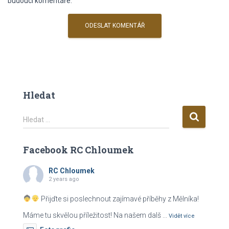
budoucí komentáře.
Hledat
V
Hledat …
y
h
Facebook RC Chloumek
l
e
RC Chloumek
d
2 years ago
á
v
Přijďte si poslechnout zajímavé příběhy z Mělníka!
á
Máme tu skvělou příležitost! Na našem dalš
...
n
Vidět více
í