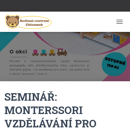
P
Ř
E
P
N
O
U
T
N
A
V
I
SEMINÁŘ:
G
A
C
MONTERSSORI
I
VZDĚLÁVÁNÍ PRO