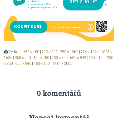
Velikost:
150 × 150
|
212 × 300
|
750 × 1061
|
724 × 1024
|
1086 ×
1536
|
360 × 240
|
460 × 700
|
230 × 350
|
600 × 849
|
160 × 160
|
230
× 350
|
600 × 849
|
160 × 160
|
1414 × 2000
0 komentářů
Napsat komentář