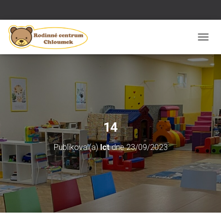
P
Ř
E
P
N
O
U
T
N
14
A
V
Publikoval(a)
Ict
dne
23/09/2023
I
G
A
C
I