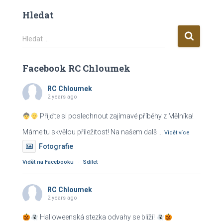
Hledat
V
Hledat …
y
h
Facebook RC Chloumek
l
e
RC Chloumek
d
2 years ago
á
v
Přijďte si poslechnout zajímavé příběhy z Mělníka!
á
Máme tu skvělou příležitost! Na našem dalš
...
n
Vidět více
í
Fotografie
Vidět na Facebooku
·
Sdílet
RC Chloumek
2 years ago
Halloweenská stezka odvahy se blíží!