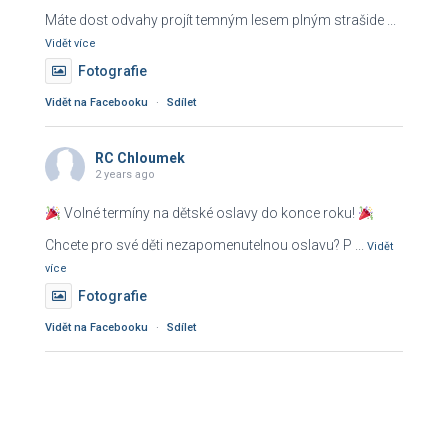
Máte dost odvahy projít temným lesem plným strašide
...
Vidět více
Fotografie
Vidět na Facebooku
·
Sdílet
RC Chloumek
2 years ago
Volné termíny na dětské oslavy do konce roku!
Chcete pro své děti nezapomenutelnou oslavu? P
...
Vidět
více
Fotografie
Vidět na Facebooku
·
Sdílet