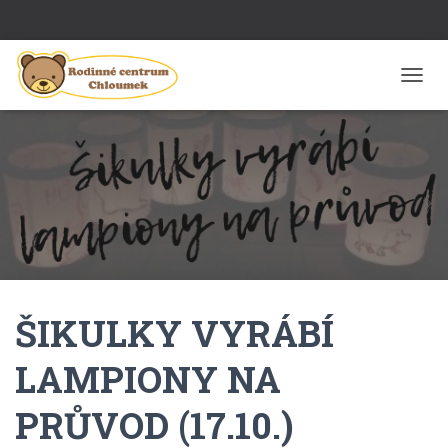
P
Ř
E
P
N
O
U
T
N
A
V
I
ŠIKULKY VYRÁBÍ
G
A
C
LAMPIONY NA
I
PRŮVOD (17.10.)