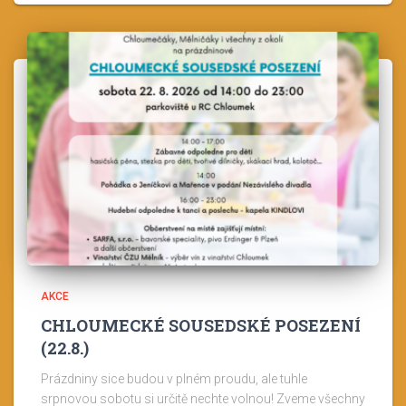
AKCE
CHLOUMECKÉ SOUSEDSKÉ POSEZENÍ
(22.8.)
Prázdniny sice budou v plném proudu, ale tuhle
srpnovou sobotu si určitě nechte volnou! Zveme všechny