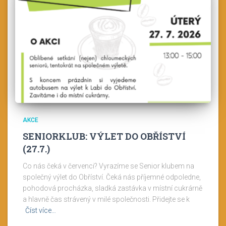
AKCE
SENIORKLUB: VÝLET DO OBŘÍSTVÍ
(27.7.)
Co nás čeká v červenci? Vyrazíme se Senior klubem na
společný výlet do Obříství. Čeká nás příjemné odpoledne,
pohodová procházka, sladká zastávka v místní cukrárně
a hlavně čas strávený v milé společnosti. Přidejte se k
Číst více…